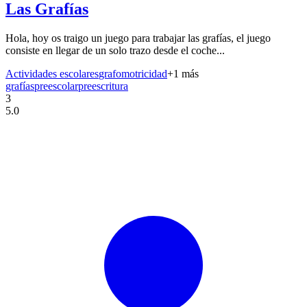
Las Grafías
Hola, hoy os traigo un juego para trabajar las grafías, el juego
consiste en llegar de un solo trazo desde el coche...
Actividades escolares
grafomotricidad
+
1
más
grafías
preescolar
preescritura
3
5.0