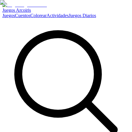
Juegos Arcoiris
Juegos
Cuentos
Colorear
Actividades
Juegos Diarios