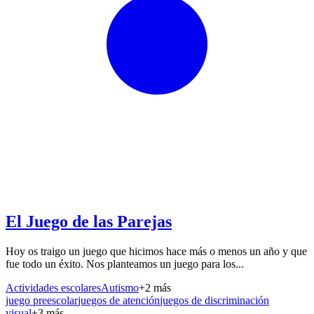
El Juego de las Parejas
Hoy os traigo un juego que hicimos hace más o menos un año y que
fue todo un éxito. Nos planteamos un juego para los...
Actividades escolares
Autismo
+
2
más
juego preescolar
juegos de atención
juegos de discriminación
visual
+
3
más