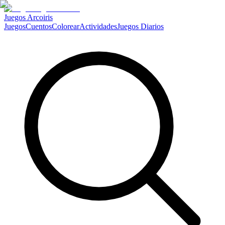
Juegos Arcoiris
Juegos
Cuentos
Colorear
Actividades
Juegos Diarios