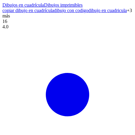
Dibujos en cuadrícula
Dibujos imprimibles
copiar dibujo en cuadrícula
dibujo con codigo
dibujo en cuadricula
+
3
más
16
4.0