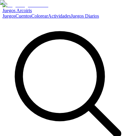
Juegos Arcoiris
Juegos
Cuentos
Colorear
Actividades
Juegos Diarios