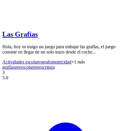
Las Grafías
Hola, hoy os traigo un juego para trabajar las grafías, el juego
consiste en llegar de un solo trazo desde el coche...
Actividades escolares
grafomotricidad
+
1
más
grafías
preescolar
preescritura
3
5.0