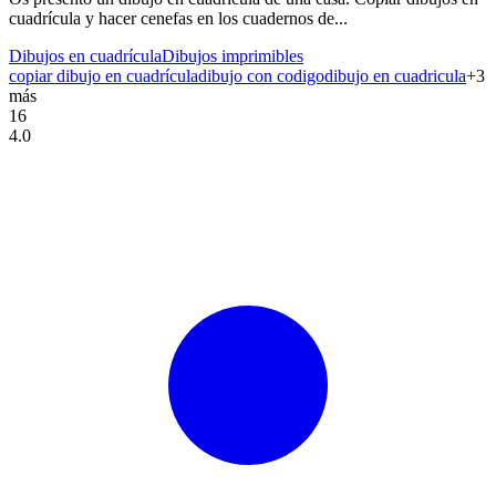
cuadrícula y hacer cenefas en los cuadernos de...
Dibujos en cuadrícula
Dibujos imprimibles
copiar dibujo en cuadrícula
dibujo con codigo
dibujo en cuadricula
+
3
más
16
4.0