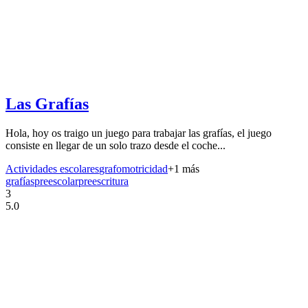
Las Grafías
Hola, hoy os traigo un juego para trabajar las grafías, el juego
consiste en llegar de un solo trazo desde el coche...
Actividades escolares
grafomotricidad
+
1
más
grafías
preescolar
preescritura
3
5.0