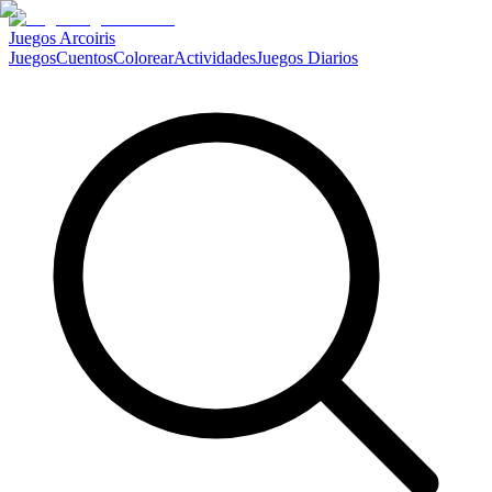
Juegos Arcoiris
Juegos
Cuentos
Colorear
Actividades
Juegos Diarios