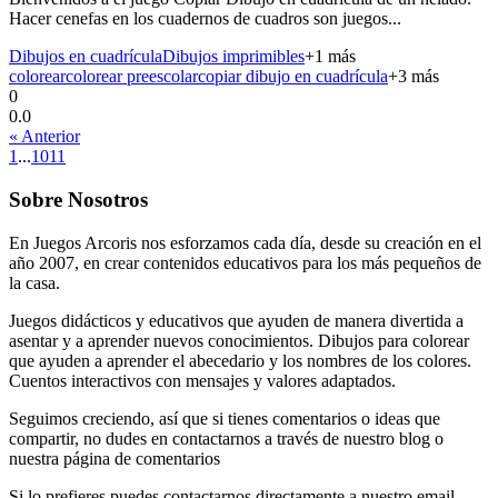
Hacer cenefas en los cuadernos de cuadros son juegos...
Dibujos en cuadrícula
Dibujos imprimibles
+
1
más
colorear
colorear preescolar
copiar dibujo en cuadrícula
+
3
más
0
0.0
« Anterior
1
...
10
11
Sobre Nosotros
En Juegos Arcoris nos esforzamos cada día, desde su creación en el
año 2007, en crear contenidos educativos para los más pequeños de
la casa.
Juegos didácticos y educativos que ayuden de manera divertida a
asentar y a aprender nuevos conocimientos. Dibujos para colorear
que ayuden a aprender el abecedario y los nombres de los colores.
Cuentos interactivos con mensajes y valores adaptados.
Seguimos creciendo, así que si tienes comentarios o ideas que
compartir, no dudes en contactarnos a través de nuestro blog o
nuestra página de comentarios
Si lo prefieres puedes contactarnos directamente a nuestro email