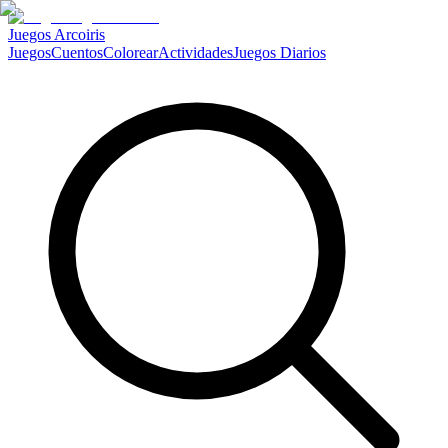
Juegos Arcoiris
Juegos
Cuentos
Colorear
Actividades
Juegos Diarios