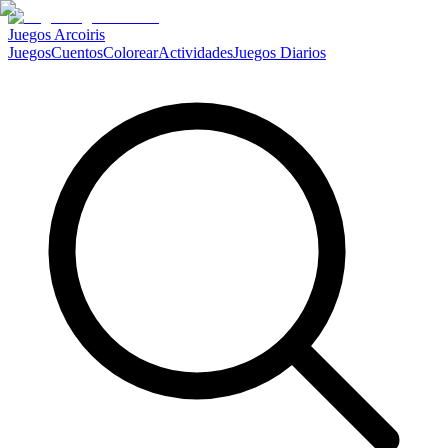
Juegos Arcoiris
Juegos
Cuentos
Colorear
Actividades
Juegos Diarios