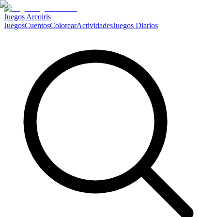
Juegos Arcoiris
Juegos
Cuentos
Colorear
Actividades
Juegos Diarios