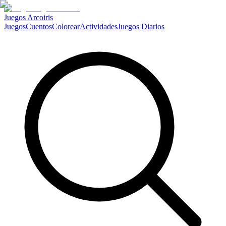
Juegos Arcoiris
Juegos
Cuentos
Colorear
Actividades
Juegos Diarios