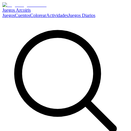
Juegos Arcoiris
Juegos
Cuentos
Colorear
Actividades
Juegos Diarios