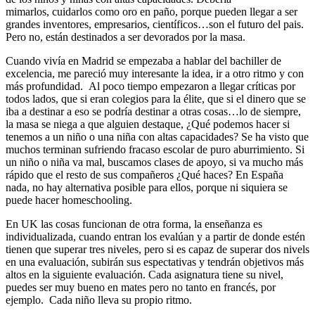
mimarlos, cuidarlos como oro en paño, porque pueden llegar a ser
grandes inventores, empresarios, científicos…son el futuro del pais.
Pero no, están destinados a ser devorados por la masa.
Cuando vivía en Madrid se empezaba a hablar del bachiller de
excelencia, me pareció muy interesante la idea, ir a otro ritmo y con
más profundidad. Al poco tiempo empezaron a llegar críticas por
todos lados, que si eran colegios para la élite, que si el dinero que se
iba a destinar a eso se podría destinar a otras cosas…lo de siempre,
la masa se niega a que alguien destaque, ¿Qué podemos hacer si
tenemos a un niño o una niña con altas capacidades? Se ha visto que
muchos terminan sufriendo fracaso escolar de puro aburrimiento. Si
un niño o niña va mal, buscamos clases de apoyo, si va mucho más
rápido que el resto de sus compañeros ¿Qué haces? En España
nada, no hay alternativa posible para ellos, porque ni siquiera se
puede hacer homeschooling.
En UK las cosas funcionan de otra forma, la enseñanza es
individualizada, cuando entran los evalúan y a partir de donde estén
tienen que superar tres niveles, pero si es capaz de superar dos nivels
en una evaluación, subirán sus espectativas y tendrán objetivos más
altos en la siguiente evaluación. Cada asignatura tiene su nivel,
puedes ser muy bueno en mates pero no tanto en francés, por
ejemplo. Cada niño lleva su propio ritmo.