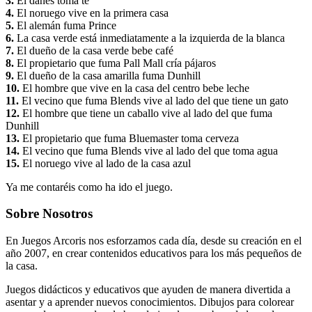
3.
El danés toma té
4.
El noruego vive en la primera casa
5.
El alemán fuma Prince
6.
La casa verde está inmediatamente a la izquierda de la blanca
7.
El dueño de la casa verde bebe café
8.
El propietario que fuma Pall Mall cría pájaros
9.
El dueño de la casa amarilla fuma Dunhill
10.
El hombre que vive en la casa del centro bebe leche
11.
El vecino que fuma Blends vive al lado del que tiene un gato
12.
El hombre que tiene un caballo vive al lado del que fuma
Dunhill
13.
El propietario que fuma Bluemaster toma cerveza
14.
El vecino que fuma Blends vive al lado del que toma agua
15.
El noruego vive al lado de la casa azul
Ya me contaréis como ha ido el juego.
Sobre Nosotros
En Juegos Arcoris nos esforzamos cada día, desde su creación en el
año 2007, en crear contenidos educativos para los más pequeños de
la casa.
Juegos didácticos y educativos que ayuden de manera divertida a
asentar y a aprender nuevos conocimientos. Dibujos para colorear