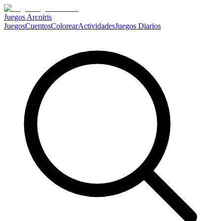
Juegos Arcoiris
Juegos
Cuentos
Colorear
Actividades
Juegos Diarios