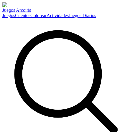
Juegos Arcoiris
Juegos
Cuentos
Colorear
Actividades
Juegos Diarios