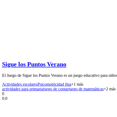
Sigue los Puntos Verano
El Juego de Sigue los Puntos Verano es un juego educativo para niños
Actividades escolares
Psicomotricidad fina
+
1
más
actividades para primaria
juego de contar
juego de matemáticas
+
2
más
0
0.0