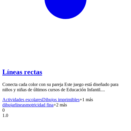
Líneas rectas
Conecta cada color con su pareja Este juego está diseñado para
niños y niñas de últimos cursos de Educación Infantil....
Actividades escolares
Dibujos imprimibles
+
1
más
dibujar
lineas
motricidad fina
+
2
más
0
1.0