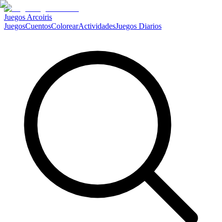
Juegos Arcoiris
Juegos
Cuentos
Colorear
Actividades
Juegos Diarios