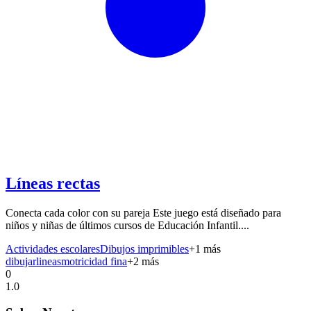
Líneas rectas
Conecta cada color con su pareja Este juego está diseñado para
niños y niñas de últimos cursos de Educación Infantil....
Actividades escolares
Dibujos imprimibles
+
1
más
dibujar
lineas
motricidad fina
+
2
más
0
1.0