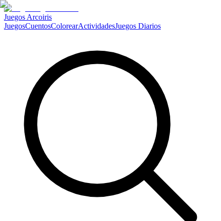
Juegos Arcoiris
Juegos
Cuentos
Colorear
Actividades
Juegos Diarios