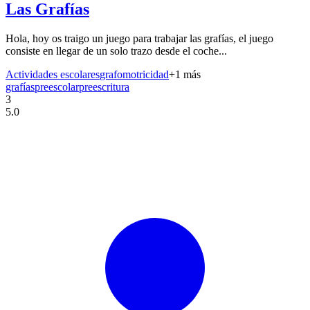
Las Grafías
Hola, hoy os traigo un juego para trabajar las grafías, el juego
consiste en llegar de un solo trazo desde el coche...
Actividades escolares
grafomotricidad
+
1
más
grafías
preescolar
preescritura
3
5.0