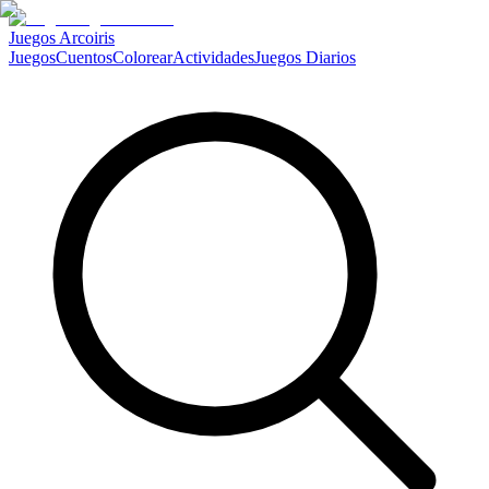
Juegos Arcoiris
Juegos
Cuentos
Colorear
Actividades
Juegos Diarios