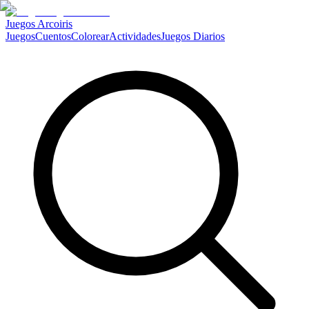
Juegos Arcoiris
Juegos
Cuentos
Colorear
Actividades
Juegos Diarios