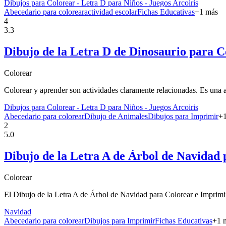
Dibujos para Colorear - Letra D para Niños - Juegos Arcoiris
Abecedario para colorear
actividad escolar
Fichas Educativas
+
1
más
4
3.3
Dibujo de la Letra D de Dinosaurio para 
Colorear
Colorear y aprender son actividades claramente relacionadas. Es una a
Dibujos para Colorear - Letra D para Niños - Juegos Arcoiris
Abecedario para colorear
Dibujo de Animales
Dibujos para Imprimir
+
2
5.0
Dibujo de la Letra A de Árbol de Navidad
Colorear
El Dibujo de la Letra A de Árbol de Navidad para Colorear e Imprimir
Navidad
Abecedario para colorear
Dibujos para Imprimir
Fichas Educativas
+
1
m