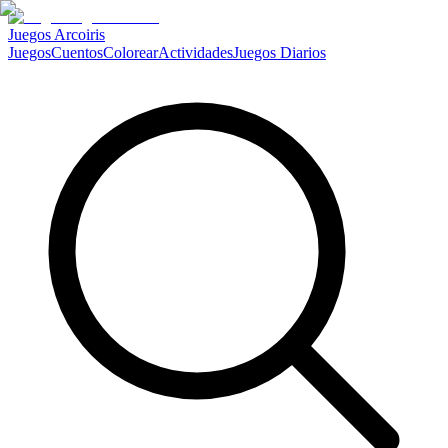
Juegos Arcoiris
Juegos
Cuentos
Colorear
Actividades
Juegos Diarios