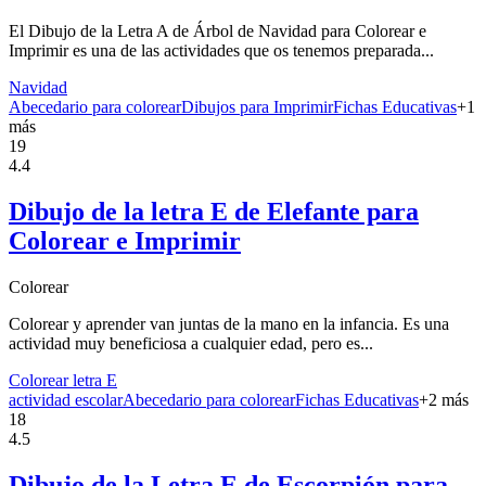
El Dibujo de la Letra A de Árbol de Navidad para Colorear e
Imprimir es una de las actividades que os tenemos preparada...
Navidad
Abecedario para colorear
Dibujos para Imprimir
Fichas Educativas
+
1
más
19
4.4
Dibujo de la letra E de Elefante para
Colorear e Imprimir
Colorear
Colorear y aprender van juntas de la mano en la infancia. Es una
actividad muy beneficiosa a cualquier edad, pero es...
Colorear letra E
actividad escolar
Abecedario para colorear
Fichas Educativas
+
2
más
18
4.5
Dibujo de la Letra E de Escorpión para