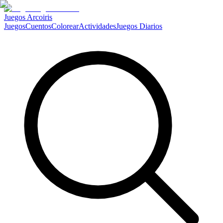
Juegos Arcoiris
Juegos
Cuentos
Colorear
Actividades
Juegos Diarios