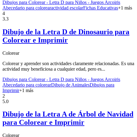
Dibujos para Colorear - Letra D para Niños - Juegos Arcoiris
Abecedario para colorear
actividad escolar
Fichas Educativas
+
1
más
4
3.3
Dibujo de la Letra D de Dinosaurio para
Colorear e Imprimir
Colorear
Colorear y aprender son actividades claramente relacionadas. Es una
actividad muy beneficiosa a cualquier edad, pero es...
Dibujos para Colorear - Letra D para Niños - Juegos Arcoiris
Abecedario para colorear
Dibujo de Animales
Dibujos para
Imprimir
+
1
más
2
5.0
Dibujo de la Letra A de Árbol de Navidad
para Colorear e Imprimir
Colorear