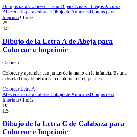
Dibujos para Colorear - Letra D para Niños - Juegos Arcoiris
Abecedario para colorear
Dibujo de Animales
Dibujos para
Imprimir
+
1
más
25
4.5
Dibujo de la Letra A de Abeja para
Colorear e Imprimir
Colorear
Colorear y aprender van juntas de la mano en la infancia. Es una
actividad muy beneficiosa a cualquier edad, pero es...
Colorear Letra A
Abecedario para colorear
Dibujo de Animales
Dibujos para
Imprimir
+
1
más
10
1.5
Dibujo de la Letra C de Calabaza para
Colorear e Imprimir