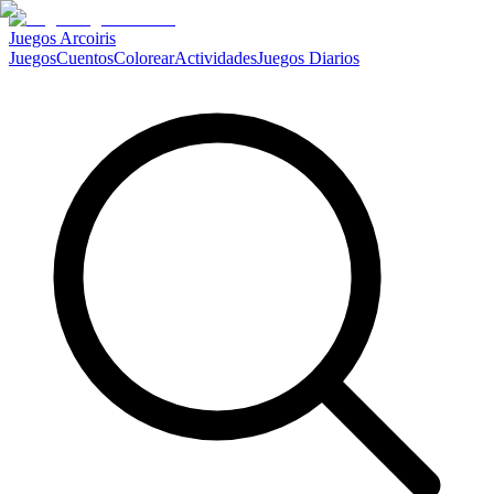
Juegos Arcoiris
Juegos
Cuentos
Colorear
Actividades
Juegos Diarios