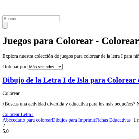
Juegos para Colorear - Colorear
Explora nuestra colección de juegos para colorear de la letra
I
para niñ
Ordenar por:
Dibujo de la Letra I de Isla para Colorear
Colorear
¿Buscas una actividad divertida y educativa para los más pequeños? Nue
Colorear Letra i
Abecedario para colorear
Dibujos para Imprimir
Fichas Educativas
+
1
m
2
5.0