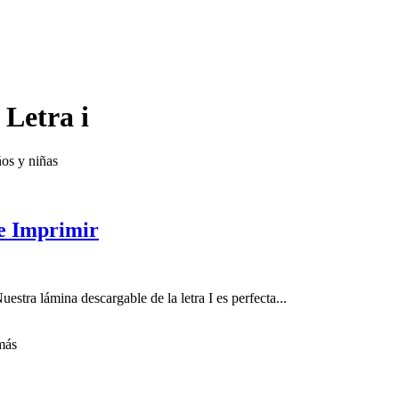
 Letra i
os y niñas
 e Imprimir
stra lámina descargable de la letra I es perfecta...
ás