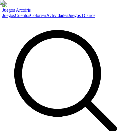
Juegos Arcoiris
Juegos
Cuentos
Colorear
Actividades
Juegos Diarios