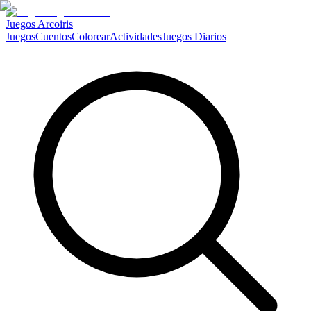
Juegos Arcoiris
Juegos
Cuentos
Colorear
Actividades
Juegos Diarios