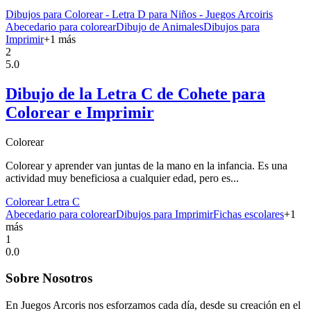
Dibujos para Colorear - Letra D para Niños - Juegos Arcoiris
Abecedario para colorear
Dibujo de Animales
Dibujos para
Imprimir
+
1
más
2
5.0
Dibujo de la Letra C de Cohete para
Colorear e Imprimir
Colorear
Colorear y aprender van juntas de la mano en la infancia. Es una
actividad muy beneficiosa a cualquier edad, pero es...
Colorear Letra C
Abecedario para colorear
Dibujos para Imprimir
Fichas escolares
+
1
más
1
0.0
Sobre Nosotros
En Juegos Arcoris nos esforzamos cada día, desde su creación en el