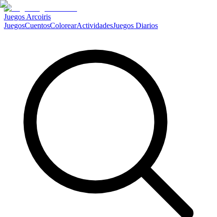
Juegos Arcoiris
Juegos
Cuentos
Colorear
Actividades
Juegos Diarios