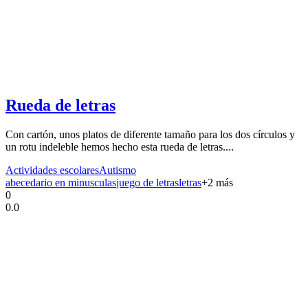
Rueda de letras
Con cartón, unos platos de diferente tamaño para los dos círculos y
un rotu indeleble hemos hecho esta rueda de letras....
Actividades escolares
Autismo
abecedario en minusculas
juego de letras
letras
+
2
más
0
0.0