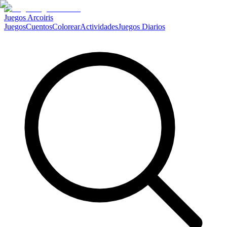
Juegos Arcoiris
Juegos
Cuentos
Colorear
Actividades
Juegos Diarios