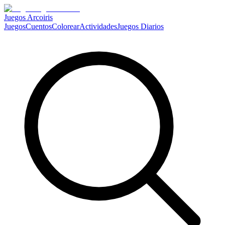
Juegos Arcoiris
Juegos
Cuentos
Colorear
Actividades
Juegos Diarios