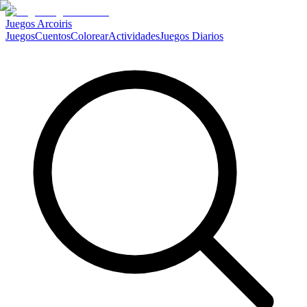
Juegos Arcoiris
Juegos
Cuentos
Colorear
Actividades
Juegos Diarios