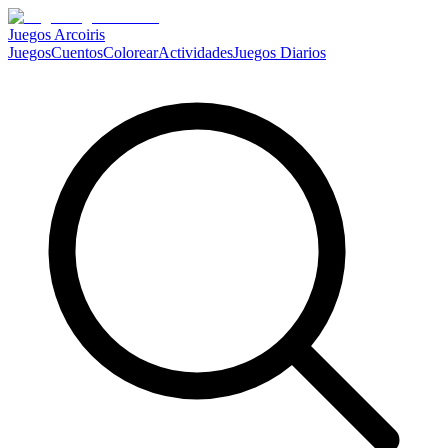
Juegos Arcoiris
Juegos
Cuentos
Colorear
Actividades
Juegos Diarios