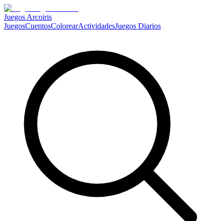
Juegos Arcoiris
Juegos
Cuentos
Colorear
Actividades
Juegos Diarios