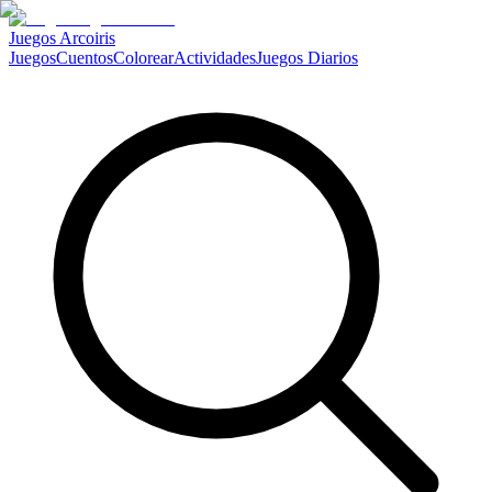
Juegos Arcoiris
Juegos
Cuentos
Colorear
Actividades
Juegos Diarios