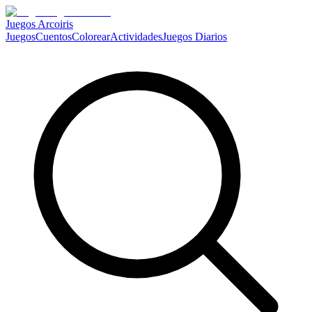
Juegos Arcoiris
Juegos
Cuentos
Colorear
Actividades
Juegos Diarios