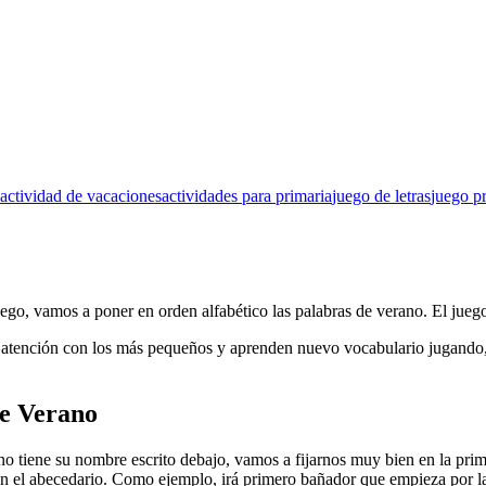
actividad de vacaciones
actividades para primaria
juego de letras
juego p
ego, vamos a poner en orden alfabético las palabras de verano. El jueg
 atención con los más pequeños y aprenden nuevo vocabulario jugando, 
de Verano
o tiene su nombre escrito debajo, vamos a fijarnos muy bien en la prime
en el abecedario. Como ejemplo, irá primero bañador que empieza por la