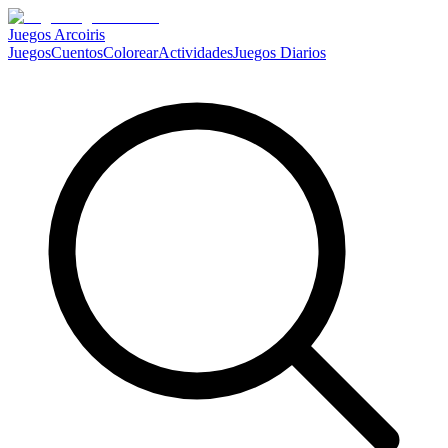
Juegos Arcoiris
Juegos
Cuentos
Colorear
Actividades
Juegos Diarios