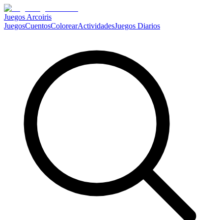
Juegos Arcoiris
Juegos
Cuentos
Colorear
Actividades
Juegos Diarios