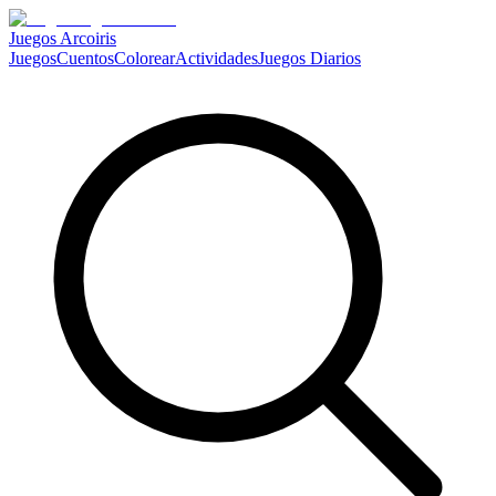
Juegos Arcoiris
Juegos
Cuentos
Colorear
Actividades
Juegos Diarios